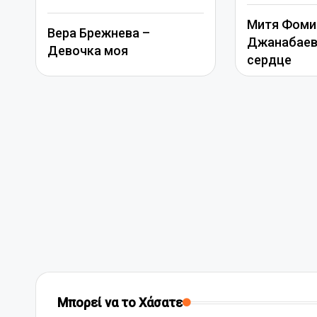
Митя Фоми
Вера Брежнева –
Джанабаева
Девочка моя
сердце
Μπορεί να το Χάσατε