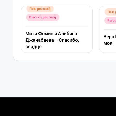
Αναρτή
Ποπ 
Αναρτήθηκε
Ποπ μουσική
σε
σε
Ρωσι
Ρωσική μουσική
ТАМА
Вера Брежнева – Девочка
,
МИХА
моя
глаз