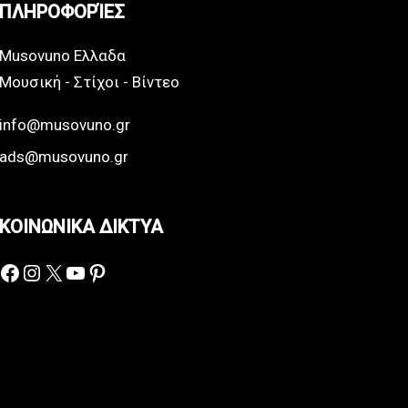
ΠΛΗΡΟΦΟΡΊΕΣ
Musovuno Ελλαδα
Μουσική - Στίχοι - Βίντεο
info@musovuno.gr
ads@musovuno.gr
ΚΟΙΝΩΝΙΚΑ ΔΙΚΤΥΑ
Facebook
Instagram
X
YouTube
Pinterest