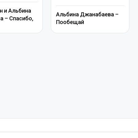
н и Альбина
Альбина Джанабаева –
 – Спасибо,
Пообещай