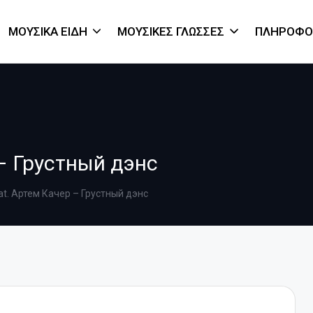
ΜΟΥΣΙΚΆ ΕΊΔΗ
ΜΟΥΣΙΚΈΣ ΓΛΏΣΣΕΣ
ΠΛΗΡΟΦΟ
 – Грустный дэнс
feat. Артем Качер – Грустный дэнс