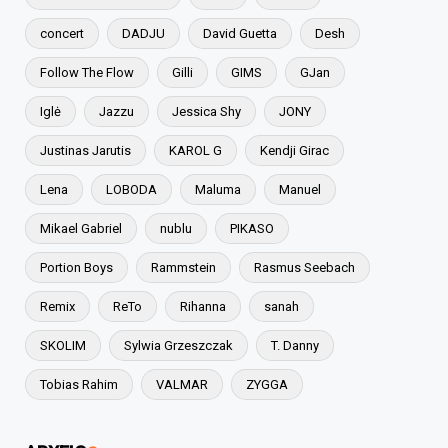
concert
DADJU
David Guetta
Desh
Follow The Flow
Gilli
GIMS
GJan
Iglė
Jazzu
Jessica Shy
JONY
Justinas Jarutis
KAROL G
Kendji Girac
Lena
LOBODA
Maluma
Manuel
Mikael Gabriel
nublu
PIKASO
Portion Boys
Rammstein
Rasmus Seebach
Remix
ReTo
Rihanna
sanah
SKOLIM
Sylwia Grzeszczak
T. Danny
Tobias Rahim
VALMAR
ZYGGA