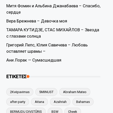
Митя Фомин и Альбина Джанабаева – Спасибо,
сердце
Вера Брежнева – Девочка моя
ТАМАРА КУТИДЗЕ, СТАС МИХАЙЛОВ – Звезда
с глазами солнца
Григорий Лепс, Юлия Савичева – Любовь
оставляет шрамы –
Ани Лорак — Сумасшедшая
ΕΤΙΚΕΤΕΣ
2Kvėpavimas
5MIINUST
Abraham Mateo
after-party
Aitana
Azahriah
Bahamas
BERMUDU DIVSTŪRIS
BSW
Cheek