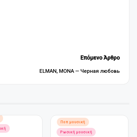
Επόμενο Άρθρο
ELMAN, MONA — Черная любовь
Αναρτήθηκε
Ποπ μουσική
σε
ική
Ρωσική μουσική