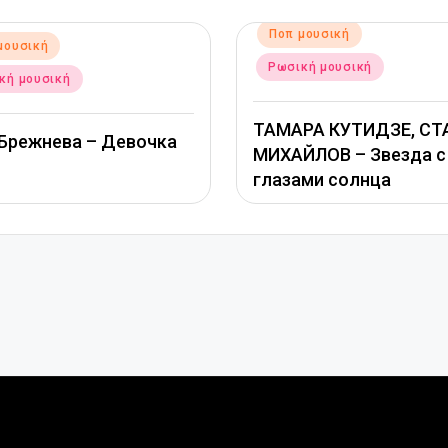
θηκε
Αναρτήθηκε
μουσική
Ποπ μουσική
σε
κή μουσική
Ρωσική μουσική
РА КУТИДЗЕ, СТАС
Григорий Лепс, Юлия
ЙЛОВ – Звезда с
Савичева – Любовь
ами солнца
оставляет шрамы –