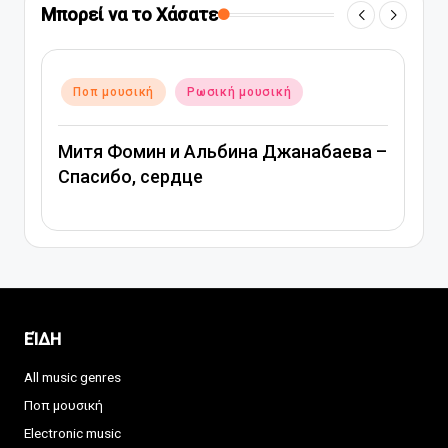
Μπορεί να το Χάσατε
Αναρτήθηκε
Ποπ μουσική
Ρωσική μουσική
σε
Митя Фомин и Альбина Джанабаева –
Спасибо, сердце
ΕΊΔΗ
All music genres
Ποπ μουσική
Electronic music