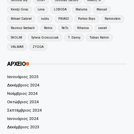
Jessica Shy
JONY
Justinas Jarutis
KAROL G
Kendji Girac
Lena
LOBODA
Maluma
Manuel
Mikael Gabriel
nublu
PIKASO
Portion Boys
Rammstein
Rasmus Seebach
Remix
ReTo
Rihanna
sanah
SKOLIM
Sylwia Grzeszczak
T. Danny
Tobias Rahim
VALMAR
ZYGGA
ΑΡΧΕΙΟ
Ιανουάριος 2025
Δεκέμβριος 2024
Νοέμβριος 2024
Οκτώβριος 2024
Σεπτέμβριος 2024
Ιανουάριος 2024
Δεκέμβριος 2023