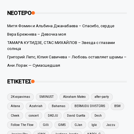
ΝΕΟΤΕΡΟ
Митя Фомин и Альбина Джанабаева – Спасибо, сердце
Вера Брежнева – Девочка моя
ТАМАРА КУТИДЗЕ, СТАС МИХАЙЛОВ – Звезда с глазами
солнца
Григорий Лепс, Юлия Савичева – Любовь оставляет шрамы –
Ани Лорак — Сумасшедшая
ΕΤΙΚΕΤΕΣ
2Kvėpavimas
5MIINUST
Abraham Mateo
after-party
Aitana
Azahriah
Bahamas
BERMUDU DIVSTŪRIS
BSW
Cheek
concert
DADJU
David Guetta
Desh
Follow The Flow
Gilli
GIMS
GJan
Iglė
Jazzu