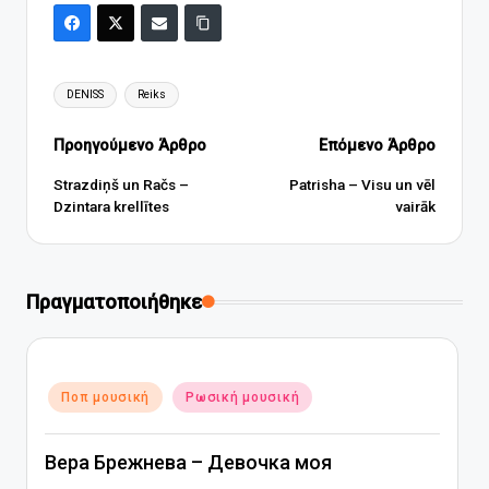
Ετικέτες:
DENISS
Reiks
Πλοήγηση
Προηγούμενο Άρθρο
Επόμενο Άρθρο
δημοσιεύσεων
Strazdiņš un Račs –
Patrisha – Visu un vēl
Dzintara krellītes
vairāk
Πραγματοποιήθηκε
Αναρτήθηκε
Ποπ μουσική
Ρωσική μουσική
σε
Вера Брежнева – Девочка моя