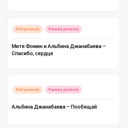
Αναρτήθηκε
Ποπ μουσική
Ρωσική μουσική
σε
Митя Фомин и Альбина Джанабаева –
Спасибо, сердце
Αναρτήθηκε
Ποπ μουσική
Ρωσική μουσική
σε
Альбина Джанабаева – Пообещай