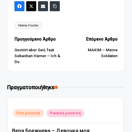
Ετικέτες:
Helene Fischer
Πλοήγηση
Προηγούμενο Άρθρο
Επόμενο Άρθρο
δημοσιεύσεων
Gestört aber GeiL feat.
MAXIM – Meine
Sebastian Hämer – Ich &
Soldaten
Du
Πραγματοποιήθηκε
Αναρτήθηκε
Ποπ μουσική
Ρωσική μουσική
σε
Вера Брежнева – Девочка моя