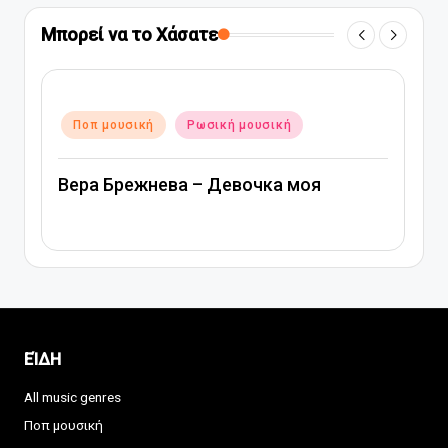
Μπορεί να το Χάσατε
Αναρτήθηκε
Ποπ μουσική
Ρωσική μουσική
σε
Вера Брежнева – Девочка моя
ΕΊΔΗ
All music genres
Ποπ μουσική