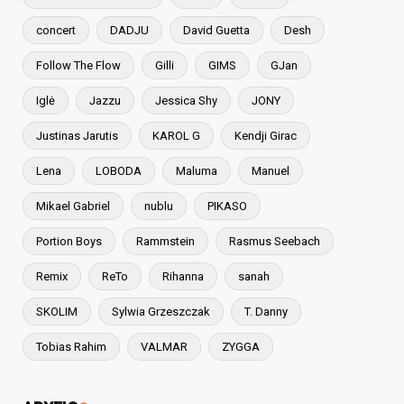
concert
DADJU
David Guetta
Desh
Follow The Flow
Gilli
GIMS
GJan
Iglė
Jazzu
Jessica Shy
JONY
Justinas Jarutis
KAROL G
Kendji Girac
Lena
LOBODA
Maluma
Manuel
Mikael Gabriel
nublu
PIKASO
Portion Boys
Rammstein
Rasmus Seebach
Remix
ReTo
Rihanna
sanah
SKOLIM
Sylwia Grzeszczak
T. Danny
Tobias Rahim
VALMAR
ZYGGA