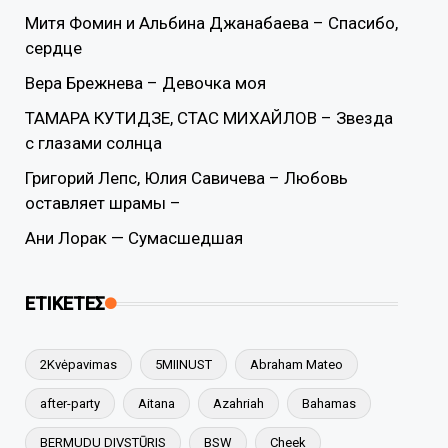
Митя Фомин и Альбина Джанабаева – Спасибо,
сердце
Вера Брежнева – Девочка моя
ТАМАРА КУТИДЗЕ, СТАС МИХАЙЛОВ – Звезда
с глазами солнца
Григорий Лепс, Юлия Савичева – Любовь
оставляет шрамы –
Ани Лорак — Сумасшедшая
ΕΤΙΚΕΤΕΣ
2Kvėpavimas
5MIINUST
Abraham Mateo
after-party
Aitana
Azahriah
Bahamas
BERMUDU DIVSTŪRIS
BSW
Cheek