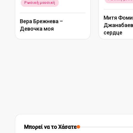
Ρωσική μουσική
Митя Фоми
Вера Брежнева –
Джанабаева
Девочка моя
сердце
Μπορεί να το Χάσατε