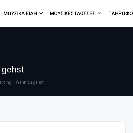
ΜΟΥΣΙΚΆ ΕΊΔΗ
ΜΟΥΣΙΚΈΣ ΓΛΏΣΣΕΣ
ΠΛΗΡΟΦΟ
 gehst
rding – Wenn du gehst