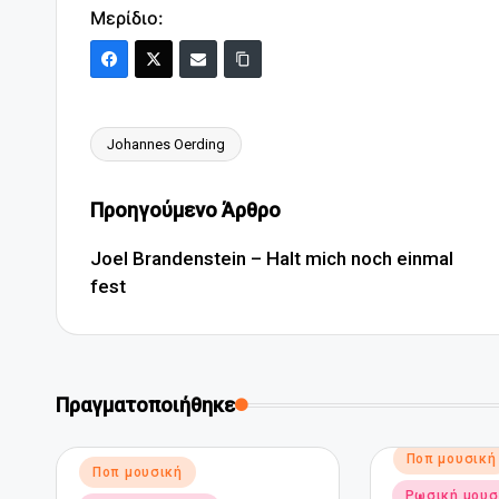
Μερίδιο:
Johannes Oerding
Ετικέτες:
Πλοήγηση
Προηγούμενο Άρθρο
δημοσιεύσεων
Joel Brandenstein – Halt mich noch einmal
fest
Πραγματοποιήθηκε
Αναρτήθηκε
Ποπ μουσική
Αναρτήθηκε
Ποπ μουσική
σε
σε
Ρωσική μουσ