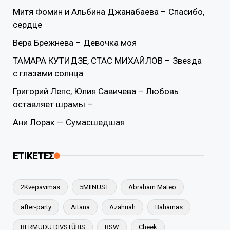
Митя Фомин и Альбина Джанабаева – Спасибо,
сердце
Вера Брежнева – Девочка моя
ТАМАРА КУТИДЗЕ, СТАС МИХАЙЛОВ – Звезда
с глазами солнца
Григорий Лепс, Юлия Савичева – Любовь
оставляет шрамы –
Ани Лорак — Сумасшедшая
ΕΤΙΚΕΤΕΣ
2Kvėpavimas
5MIINUST
Abraham Mateo
after-party
Aitana
Azahriah
Bahamas
BERMUDU DIVSTŪRIS
BSW
Cheek