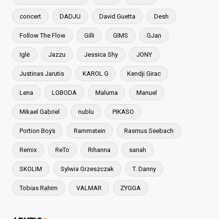
concert
DADJU
David Guetta
Desh
Follow The Flow
Gilli
GIMS
GJan
Iglė
Jazzu
Jessica Shy
JONY
Justinas Jarutis
KAROL G
Kendji Girac
Lena
LOBODA
Maluma
Manuel
Mikael Gabriel
nublu
PIKASO
Portion Boys
Rammstein
Rasmus Seebach
Remix
ReTo
Rihanna
sanah
SKOLIM
Sylwia Grzeszczak
T. Danny
Tobias Rahim
VALMAR
ZYGGA