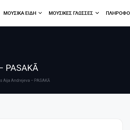
ΜΟΥΣΙΚΆ ΕΊΔΗ
ΜΟΥΣΙΚΈΣ ΓΛΏΣΣΕΣ
ΠΛΗΡΟΦΟ
a – PASAKĀ
iks Aija Andrejeva – PASAKĀ