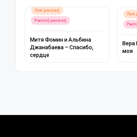
Αναρτήθηκε
Ποπ μουσική
Αναρτήθηκε
Ποπ μουσική
σε
σε
Ρωσική μουσική
Ρωσική μουσικ
Митя Фомин и Альбина
Вера Брежне
Джанабаева – Спасибо,
моя
сердце