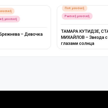
Αναρτήθηκε
Ποπ μουσική
σε
Ρωσική μουσική
ή
ТАМАРА КУТИДЗЕ, СТАС
ва – Девочка
МИХАЙЛОВ – Звезда с
глазами солнца