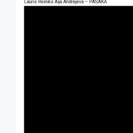
Lauris Reiniks Aija Andrejeva – PASAKĀ