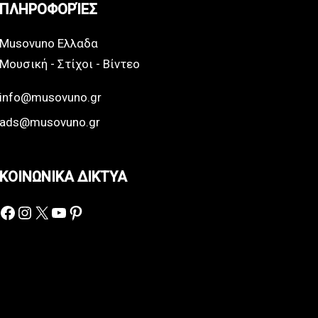
ΠΛΗΡΟΦΟΡΊΕΣ
Musovuno Ελλαδα
Μουσική - Στίχοι - Βίντεο
info@musovuno.gr
ads@musovuno.gr
ΚΟΙΝΩΝΙΚΑ ΔΙΚΤΥΑ
Facebook
Instagram
X
YouTube
Pinterest