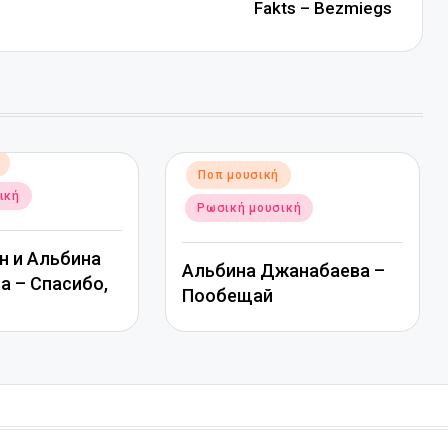
Fakts – Bezmiegs
Αναρτήθηκε
Ποπ μουσική
σε
ική
Ρωσική μουσική
н и Альбина
Альбина Джанабаева –
 – Спасибо,
Пообещай