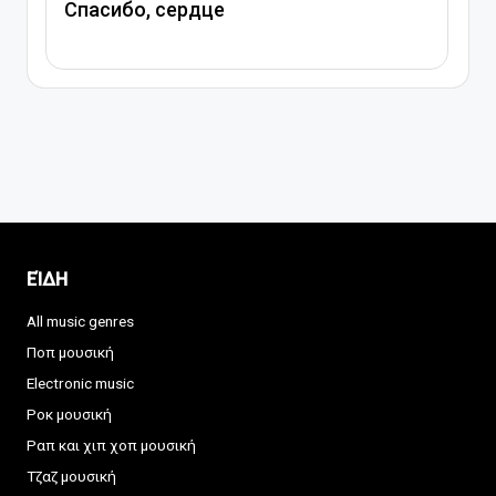
Спасибо, сердце
ΕΊΔΗ
All music genres
Ποπ μουσική
Electronic music
Ροκ μουσική
Ραπ και χιπ χοπ μουσική
Τζαζ μουσική