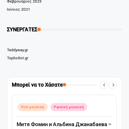
Φεβρουάριος 2023
Ιούνιος 2021
ΣΥΝΕΡΓΑΤΕΣ
Teddyway.gr
Tophotlot.gr
Μπορεί να το Χάσατε
Αναρτήθηκε
Ποπ μουσική
Ρωσική μουσική
σε
Митя Фомин и Альбина Джанабаева –