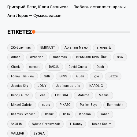
Григорий Лепс, Юлия Савичева – Любовь оставляет шрамы –
Ани Лорак — Сумасшедшая
ΕΤΙΚΕΤΕΣ
2Kvėpavimas
5MIINUST
Abraham Mateo
after-party
Aitana
Azahriah
Bahamas
BERMUDU DIVSTŪRIS
BSW
Cheek
concert
DADJU
David Guetta
Desh
Follow The Flow
Gilli
GIMS
GJan
Iglė
Jazzu
Jessica Shy
JONY
Justinas Jarutis
KAROL G
Kendji Girac
Lena
LOBODA
Maluma
Manuel
Mikael Gabriel
nublu
PIKASO
Portion Boys
Rammstein
Rasmus Seebach
Remix
ReTo
Rihanna
sanah
SKOLIM
Sylwia Grzeszczak
T. Danny
Tobias Rahim
VALMAR
ZYGGA