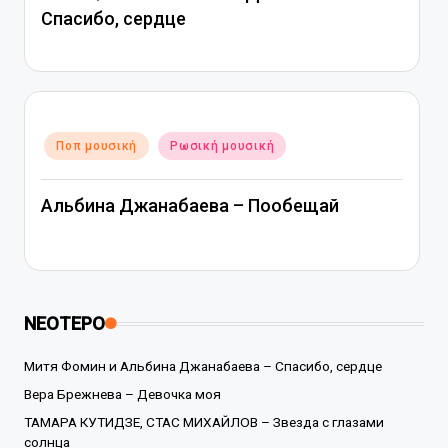
Спасибо, сердце
Αναρτήθηκε
Ποπ μουσική
Ρωσική μουσική
σε
Альбина Джанабаева – Пообещай
ΝΕΟΤΕΡΟ
Митя Фомин и Альбина Джанабаева – Спасибо, сердце
Вера Брежнева – Девочка моя
ТАМАРА КУТИДЗЕ, СТАС МИХАЙЛОВ – Звезда с глазами
солнца