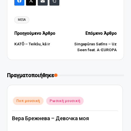
Ετικέτες:
MESA
Πλοήγηση
Προηγούμενο Άρθρο
Επόμενο Άρθρο
δημοσιεύσεων
KATŌ – Teikšu, kā ir
Singapūras Satīns – Uz
Seen feat. A-EUROPA
Πραγματοποιήθηκε
Αναρτήθηκε
Ποπ μουσική
Ρωσική μουσική
σε
Вера Брежнева – Девочка моя