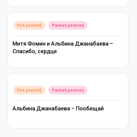
Αναρτήθηκε
Ποπ μουσική
Ρωσική μουσική
σε
Митя Фомин и Альбина Джанабаева –
Спасибо, сердце
Αναρτήθηκε
Ποπ μουσική
Ρωσική μουσική
σε
Альбина Джанабаева – Пообещай