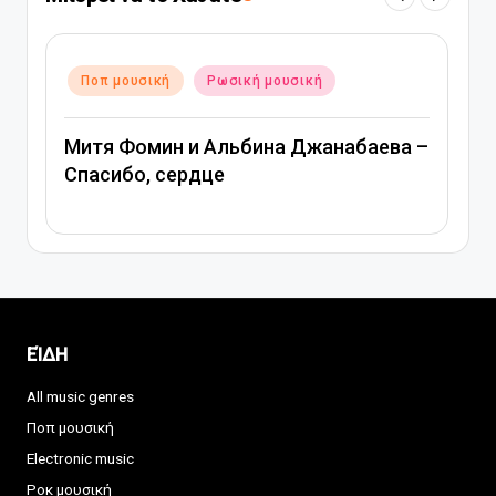
Αναρτήθηκε
Ποπ μουσική
Ρωσική μουσική
σε
Митя Фомин и Альбина Джанабаева –
Спасибо, сердце
ΕΊΔΗ
All music genres
Ποπ μουσική
Electronic music
Ροκ μουσική