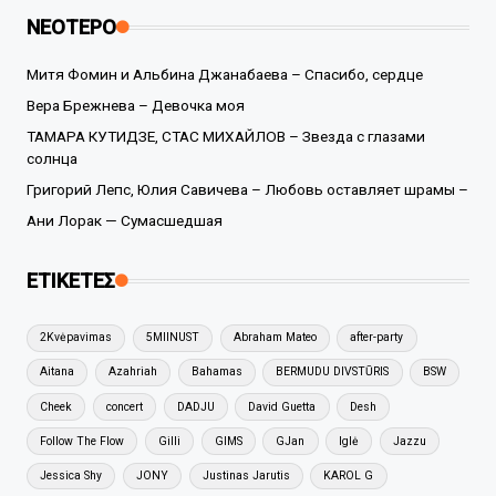
ΝΕΟΤΕΡΟ
Митя Фомин и Альбина Джанабаева – Спасибо, сердце
Вера Брежнева – Девочка моя
ТАМАРА КУТИДЗЕ, СТАС МИХАЙЛОВ – Звезда с глазами
солнца
Григорий Лепс, Юлия Савичева – Любовь оставляет шрамы –
Ани Лорак — Сумасшедшая
ΕΤΙΚΕΤΕΣ
2Kvėpavimas
5MIINUST
Abraham Mateo
after-party
Aitana
Azahriah
Bahamas
BERMUDU DIVSTŪRIS
BSW
Cheek
concert
DADJU
David Guetta
Desh
Follow The Flow
Gilli
GIMS
GJan
Iglė
Jazzu
Jessica Shy
JONY
Justinas Jarutis
KAROL G