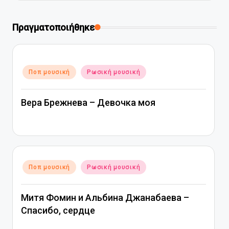
Πραγματοποιήθηκε
Αναρτήθηκε
Ποπ μουσική
Ρωσική μουσική
σε
Вера Брежнева – Девочка моя
Αναρτήθηκε
Ποπ μουσική
Ρωσική μουσική
σε
Митя Фомин и Альбина Джанабаева –
Спасибо, сердце