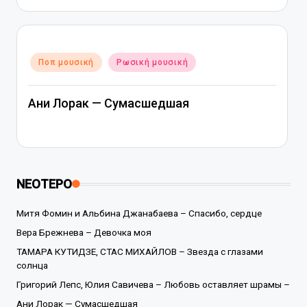
Αναρτήθηκε
Ποπ μουσική
Ρωσική μουσική
σε
Ани Лорак — Сумасшедшая
ΝΕΟΤΕΡΟ
Митя Фомин и Альбина Джанабаева – Спасибо, сердце
Вера Брежнева – Девочка моя
ТАМАРА КУТИДЗЕ, СТАС МИХАЙЛОВ – Звезда с глазами
солнца
Григорий Лепс, Юлия Савичева – Любовь оставляет шрамы –
Ани Лорак — Сумасшедшая