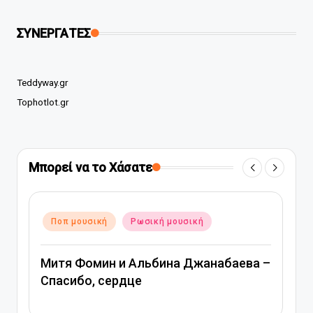
ΣΥΝΕΡΓΑΤΕΣ
Teddyway.gr
Tophotlot.gr
Μπορεί να το Χάσατε
Αναρτήθηκε
Ποπ μουσική
Ρωσική μουσική
Αν
σε
σε
Митя Фомин и Альбина Джанабаева –
В
Спасибо, сердце