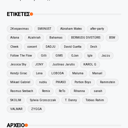
ΕΤΙΚΕΤΕΣ
2Kvėpavimas
5MIINUST
Abraham Mateo
after-party
Aitana
Azahriah
Bahamas
BERMUDU DIVSTŪRIS
BSW
Cheek
concert
DADJU
David Guetta
Desh
Follow The Flow
Gilli
GIMS
GJan
Iglė
Jazzu
Jessica Shy
JONY
Justinas Jarutis
KAROL G
Kendji Girac
Lena
LOBODA
Maluma
Manuel
Mikael Gabriel
nublu
PIKASO
Portion Boys
Rammstein
Rasmus Seebach
Remix
ReTo
Rihanna
sanah
SKOLIM
Sylwia Grzeszczak
T. Danny
Tobias Rahim
VALMAR
ZYGGA
ΑΡΧΕΙΟ