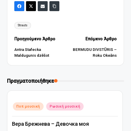
Ετικέτες:
Strauts
Πλοήγηση
Προηγούμενο Άρθρο
Επόμενο Άρθρο
δημοσιεύσεων
Antra Stafecka
BERMUDU DIVSTŪRIS –
Maldugunis dzēšot
Roku Okeāns
Πραγματοποιήθηκε
Αναρτήθηκε
Ποπ μουσική
Ρωσική μουσική
σε
Вера Брежнева – Девочка моя