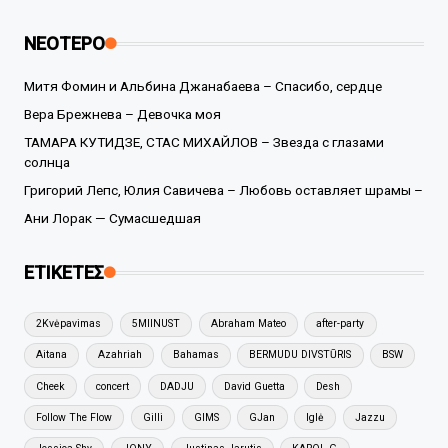
ΝΕΟΤΕΡΟ
Митя Фомин и Альбина Джанабаева – Спасибо, сердце
Вера Брежнева – Девочка моя
ТАМАРА КУТИДЗЕ, СТАС МИХАЙЛОВ – Звезда с глазами
солнца
Григорий Лепс, Юлия Савичева – Любовь оставляет шрамы –
Ани Лорак — Сумасшедшая
ΕΤΙΚΕΤΕΣ
2Kvėpavimas
5MIINUST
Abraham Mateo
after-party
Aitana
Azahriah
Bahamas
BERMUDU DIVSTŪRIS
BSW
Cheek
concert
DADJU
David Guetta
Desh
Follow The Flow
Gilli
GIMS
GJan
Iglė
Jazzu