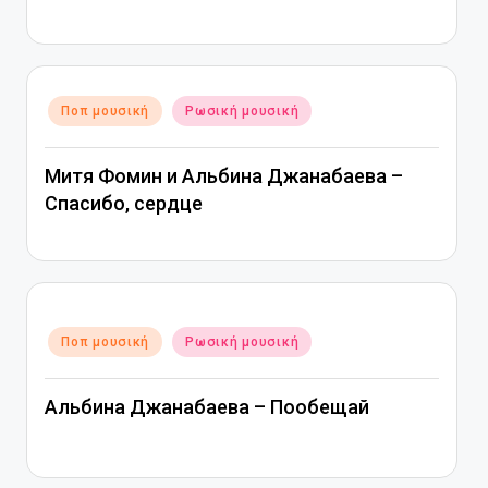
Αναρτήθηκε
Ποπ μουσική
Ρωσική μουσική
σε
Митя Фомин и Альбина Джанабаева –
Спасибо, сердце
Αναρτήθηκε
Ποπ μουσική
Ρωσική μουσική
σε
Альбина Джанабаева – Пообещай