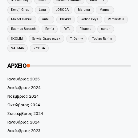
Jessica Shy
JONY
Justinas Jarutis
KAROL G
Kendji Girac
Lena
LOBODA
Maluma
Manuel
Mikael Gabriel
nublu
PIKASO
Portion Boys
Rammstein
Rasmus Seebach
Remix
ReTo
Rihanna
sanah
SKOLIM
Sylwia Grzeszczak
T. Danny
Tobias Rahim
VALMAR
ZYGGA
ΑΡΧΕΙΟ
Ιανουάριος 2025
Δεκέμβριος 2024
Νοέμβριος 2024
Οκτώβριος 2024
Σεπτέμβριος 2024
Ιανουάριος 2024
Δεκέμβριος 2023