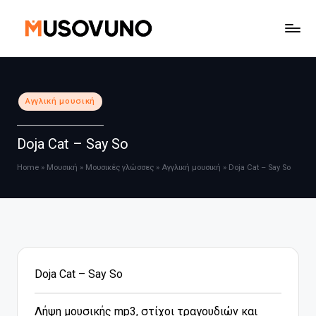
Μετάβαση
σε
περιεχόμενο
Αναρτήθηκε
Αγγλική μουσική
σε
Doja Cat – Say So
Home
»
Μουσική
»
Μουσικές γλώσσες
»
Αγγλική μουσική
»
Doja Cat – Say So
Doja Cat – Say So
Λήψη μουσικής mp3, στίχοι τραγουδιών και