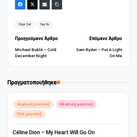
Ετικέτες:
Doja Cat
Say So
Πλοήγηση
Προηγούμενο Άρθρο
Επόμενο Άρθρο
δημοσιεύσεων
Michael Bublé – Cold
Sam Ryder – Put A Light
December Night
On Me
Πραγματοποιήθηκε
Αναρτήθηκε
Αγγλική μουσική
Κλασική μουσική
σε
Ποπ μουσική
Céline Dion – My Heart Will Go On