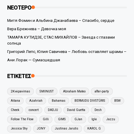
ΝΕΟΤΕΡΟ
Митя Фомин и Альбина Джанабаева – Спасибо, сердце
Вера Брежнева – Девочка моя
ТАМАРА КУТИДЗЕ, СТАС МИХАЙЛОВ – Звезда с глазами
солнца
Григорий Лепс, Юлия Савичева – Любовь оставляет шрамы –
Ани Лорак — Сумасшедшая
ΕΤΙΚΕΤΕΣ
2Kvėpavimas
5MIINUST
Abraham Mateo
after-party
Aitana
Azahriah
Bahamas
BERMUDU DIVSTŪRIS
BSW
Cheek
concert
DADJU
David Guetta
Desh
Follow The Flow
Gilli
GIMS
GJan
Iglė
Jazzu
Jessica Shy
JONY
Justinas Jarutis
KAROL G