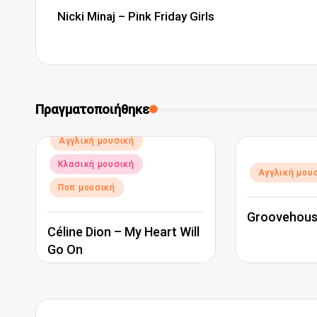
δημοσιεύσεων
Nicki Minaj – Pink Friday Girls
Πραγματοποιήθηκε
Αναρτήθηκε
Αγγλική μουσική
σε
Κλασική μουσική
Αναρτήθηκε
Αγγλική μου
σε
Ποπ μουσική
Groovehous
Céline Dion – My Heart Will
Go On