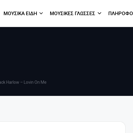
ΜΟΥΣΙΚΆ ΕΊΔΗ
ΜΟΥΣΙΚΈΣ ΓΛΏΣΣΕΣ
ΠΛΗΡΟΦΟ
ack Harlow – Lovin On Me