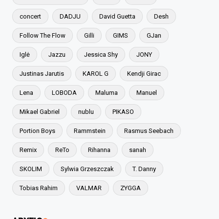
concert
DADJU
David Guetta
Desh
Follow The Flow
Gilli
GIMS
GJan
Iglė
Jazzu
Jessica Shy
JONY
Justinas Jarutis
KAROL G
Kendji Girac
Lena
LOBODA
Maluma
Manuel
Mikael Gabriel
nublu
PIKASO
Portion Boys
Rammstein
Rasmus Seebach
Remix
ReTo
Rihanna
sanah
SKOLIM
Sylwia Grzeszczak
T. Danny
Tobias Rahim
VALMAR
ZYGGA