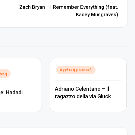
Zach Bryan – I Remember Everything (feat.
Kacey Musgraves)
Αναρτήθηκε
Αγγλική μουσική
σική
σε
Adriano Celentano – Il
e: Hadadi
ragazzo della via Gluck