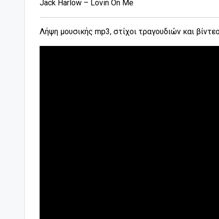
Jack Harlow – Lovin On Me
Λήψη μουσικής mp3, στίχοι τραγουδιών και βίντε