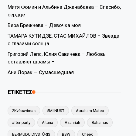
Митя Фомин и Альбина Джанабаева – Спасибо,
сердце
Вера Брежнева – Девочка моя
ТАМАРА КУТИДЗЕ, СТАС МИХАЙЛОВ – Звезда
с глазами солнца
Григорий Лепс, Юлия Савичева – Любовь
оставляет шрамы –
Ани Лорак — Сумасшедшая
ΕΤΙΚΕΤΕΣ
2Kvėpavimas
5MIINUST
Abraham Mateo
after-party
Aitana
Azahriah
Bahamas
BERMUDU DIVSTŪRIS
BSW
Cheek