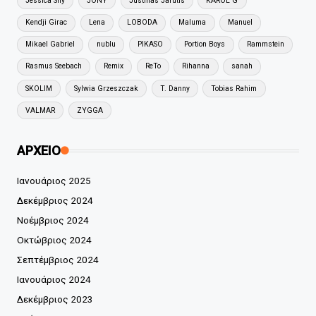
Jessica Shy
JONY
Justinas Jarutis
KAROL G
Kendji Girac
Lena
LOBODA
Maluma
Manuel
Mikael Gabriel
nublu
PIKASO
Portion Boys
Rammstein
Rasmus Seebach
Remix
ReTo
Rihanna
sanah
SKOLIM
Sylwia Grzeszczak
T. Danny
Tobias Rahim
VALMAR
ZYGGA
ΑΡΧΕΙΟ
Ιανουάριος 2025
Δεκέμβριος 2024
Νοέμβριος 2024
Οκτώβριος 2024
Σεπτέμβριος 2024
Ιανουάριος 2024
Δεκέμβριος 2023