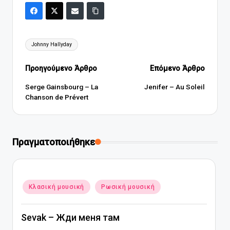
Ετικέτες:
Johnny Hallyday
Πλοήγηση
Προηγούμενο Άρθρο
Επόμενο Άρθρο
δημοσιεύσεων
Serge Gainsbourg – La
Jenifer – Au Soleil
Chanson de Prévert
Πραγματοποιήθηκε
Αναρτήθηκε
Κλασική μουσική
Ρωσική μουσική
σε
Sevak – Жди меня там