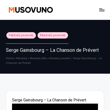
Μετάβαση
σε
περιεχόμενο
Αναρτήθηκε
Γαλλική μουσική
Κλασική μουσική
σε
Serge Gainsbourg – La Chanson de Prévert
Home
»
Μουσική
»
Μουσικά είδη
»
Κλασική μουσική
»
Serge Gainsbourg – La
Chanson de Prévert
Serge Gainsbourg – La Chanson de Prévert