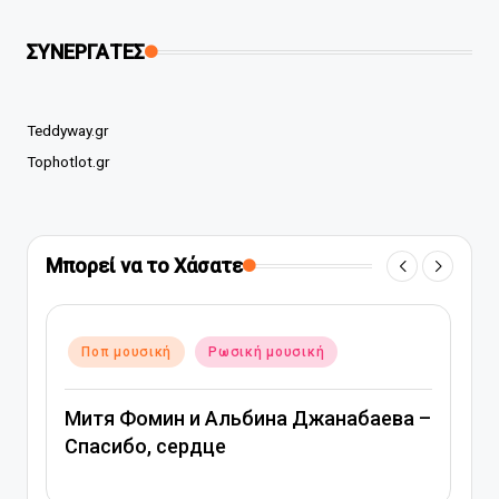
ΣΥΝΕΡΓΑΤΕΣ
Teddyway.gr
Tophotlot.gr
Μπορεί να το Χάσατε
Αναρτήθηκε
Ποπ μουσική
Ρωσική μουσική
σε
Митя Фомин и Альбина Джанабаева –
Спасибо, сердце