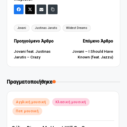
Ετικέτες:
Jovani
Justinas Jarutis
Wildest Dreams
Πλοήγηση
Προηγούμενο Άρθρο
Επόμενο Άρθρο
δημοσιεύσεων
Jovani feat. Justinas
Jovani – I Should Have
Jarutis – Crazy
Known (feat. Jazzu)
Πραγματοποιήθηκε
Αναρτήθηκε
Αγγλική μουσική
Κλασική μουσική
σε
Ποπ μουσική