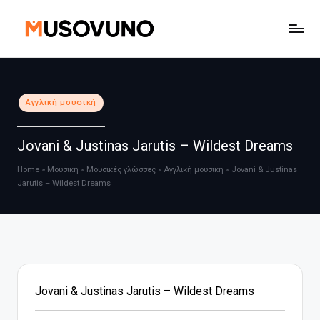
Μετάβαση
σε
περιεχόμενο
Αναρτήθηκε
Αγγλική μουσική
σε
Jovani & Justinas Jarutis – Wildest Dreams
Home
»
Μουσική
»
Μουσικές γλώσσες
»
Αγγλική μουσική
»
Jovani & Justinas
Jarutis – Wildest Dreams
Jovani & Justinas Jarutis – Wildest Dreams