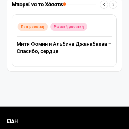
Μπορεί να το Χάσατε
Αναρτήθηκε
Ποπ μουσική
Ρωσική μουσική
σε
 –
Вера Брежнева – Девочка моя
ΕΊΔΗ