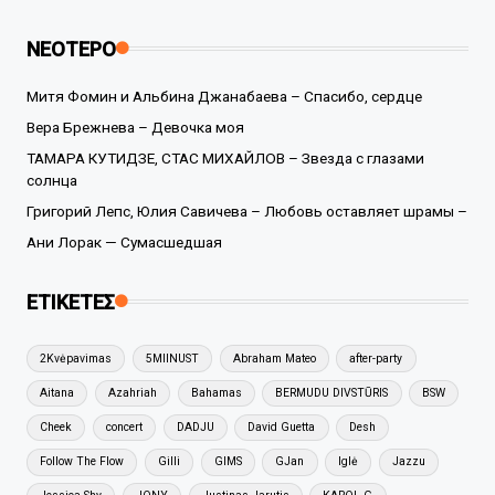
ΝΕΟΤΕΡΟ
Митя Фомин и Альбина Джанабаева – Спасибо, сердце
Вера Брежнева – Девочка моя
ТАМАРА КУТИДЗЕ, СТАС МИХАЙЛОВ – Звезда с глазами
солнца
Григорий Лепс, Юлия Савичева – Любовь оставляет шрамы –
Ани Лорак — Сумасшедшая
ΕΤΙΚΕΤΕΣ
2Kvėpavimas
5MIINUST
Abraham Mateo
after-party
Aitana
Azahriah
Bahamas
BERMUDU DIVSTŪRIS
BSW
Cheek
concert
DADJU
David Guetta
Desh
Follow The Flow
Gilli
GIMS
GJan
Iglė
Jazzu