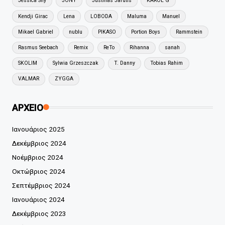
Jessica Shy
JONY
Justinas Jarutis
KAROL G
Kendji Girac
Lena
LOBODA
Maluma
Manuel
Mikael Gabriel
nublu
PIKASO
Portion Boys
Rammstein
Rasmus Seebach
Remix
ReTo
Rihanna
sanah
SKOLIM
Sylwia Grzeszczak
T. Danny
Tobias Rahim
VALMAR
ZYGGA
ΑΡΧΕΙΟ
Ιανουάριος 2025
Δεκέμβριος 2024
Νοέμβριος 2024
Οκτώβριος 2024
Σεπτέμβριος 2024
Ιανουάριος 2024
Δεκέμβριος 2023