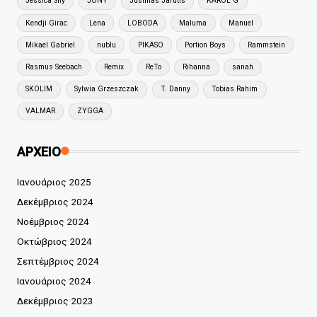
Jessica Shy
JONY
Justinas Jarutis
KAROL G
Kendji Girac
Lena
LOBODA
Maluma
Manuel
Mikael Gabriel
nublu
PIKASO
Portion Boys
Rammstein
Rasmus Seebach
Remix
ReTo
Rihanna
sanah
SKOLIM
Sylwia Grzeszczak
T. Danny
Tobias Rahim
VALMAR
ZYGGA
ΑΡΧΕΙΟ
Ιανουάριος 2025
Δεκέμβριος 2024
Νοέμβριος 2024
Οκτώβριος 2024
Σεπτέμβριος 2024
Ιανουάριος 2024
Δεκέμβριος 2023