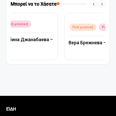
Μπορεί να το Χάσατε
Αναρτήθηκε
Ποπ μουσική
Ρωσική μουσική
σε
Вера Брежнева – Девочка моя
ΕΊΔΗ