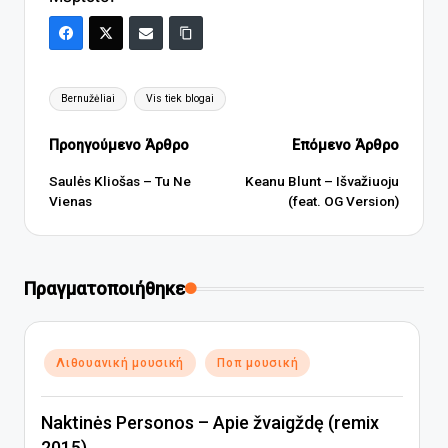
Ετικέτες:
Bernužėliai
Vis tiek blogai
Πλοήγηση
Προηγούμενο Άρθρο
Επόμενο Άρθρο
δημοσιεύσεων
Saulės Kliošas – Tu Ne
Keanu Blunt – Išvažiuoju
Vienas
(feat. OG Version)
Πραγματοποιήθηκε
Αναρτήθηκε
Λιθουανική μουσική
Ποπ μουσική
σε
Naktinės Personos – Apie žvaigždę (remix
2015)