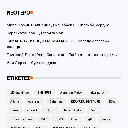
ΝΕΟΤΕΡΟ
Митя Фомин и Альбина Джанабаева – Спасибо, сердце
Вера Брежнева – Девочка моя
ТАМАРА КУТИДЗЕ, СТАС МИХАЙЛОВ – Звезда с глазами
солнца
Григорий Лепс, Юлия Савичева – Любовь оставляет шрамы –
Ани Лорак — Сумасшедшая
ΕΤΙΚΕΤΕΣ
2Kvėpavimas
5MIINUST
Abraham Mateo
after-party
Aitana
Azahriah
Bahamas
BERMUDU DIVSTŪRIS
BSW
Cheek
concert
DADJU
David Guetta
Desh
Follow The Flow
Gilli
GIMS
GJan
Iglė
Jazzu