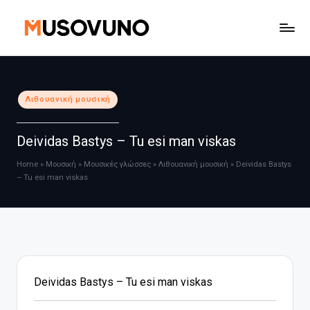
Μετάβαση
σε
περιεχόμενο
Αναρτήθηκε
Λιθουανική μουσική
σε
Deividas Bastys – Tu esi man viskas
Home
»
Μουσική
»
Μουσικές γλώσσες
»
Λιθουανική μουσική
»
Deividas Bastys
– Tu esi man viskas
Deividas Bastys – Tu esi man viskas