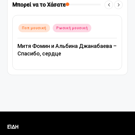
Μπορεί να το Χάσατε
Αναρτήθηκε
Ποπ μουσική
Ρωσική μουσική
σε
абаева –
Вера Брежнева – Девочка моя
ΕΊΔΗ