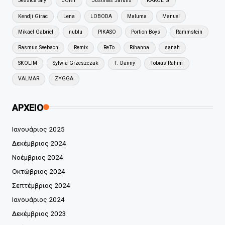
Jessica Shy
JONY
Justinas Jarutis
KAROL G
Kendji Girac
Lena
LOBODA
Maluma
Manuel
Mikael Gabriel
nublu
PIKASO
Portion Boys
Rammstein
Rasmus Seebach
Remix
ReTo
Rihanna
sanah
SKOLIM
Sylwia Grzeszczak
T. Danny
Tobias Rahim
VALMAR
ZYGGA
ΑΡΧΕΙΟ
Ιανουάριος 2025
Δεκέμβριος 2024
Νοέμβριος 2024
Οκτώβριος 2024
Σεπτέμβριος 2024
Ιανουάριος 2024
Δεκέμβριος 2023