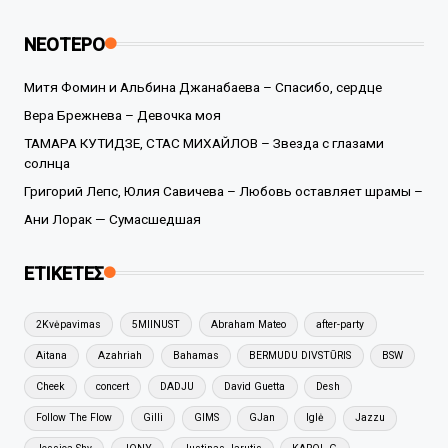
ΝΕΟΤΕΡΟ
Митя Фомин и Альбина Джанабаева – Спасибо, сердце
Вера Брежнева – Девочка моя
ТАМАРА КУТИДЗЕ, СТАС МИХАЙЛОВ – Звезда с глазами
солнца
Григорий Лепс, Юлия Савичева – Любовь оставляет шрамы –
Ани Лорак — Сумасшедшая
ΕΤΙΚΕΤΕΣ
2Kvėpavimas
5MIINUST
Abraham Mateo
after-party
Aitana
Azahriah
Bahamas
BERMUDU DIVSTŪRIS
BSW
Cheek
concert
DADJU
David Guetta
Desh
Follow The Flow
Gilli
GIMS
GJan
Iglė
Jazzu