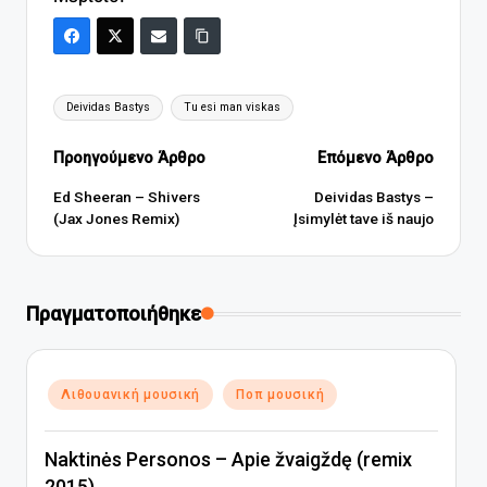
Ετικέτες:
Deividas Bastys
Tu esi man viskas
Πλοήγηση
Προηγούμενο Άρθρο
Επόμενο Άρθρο
δημοσιεύσεων
Ed Sheeran – Shivers
Deividas Bastys –
(Jax Jones Remix)
Įsimylėt tave iš naujo
Πραγματοποιήθηκε
Αναρτήθηκε
Λιθουανική μουσική
Ποπ μουσική
σε
Naktinės Personos – Apie žvaigždę (remix
2015)