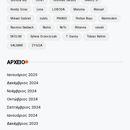
Jessica Shy
JONY
Justinas Jarutis
KAROL G
Kendji Girac
Lena
LOBODA
Maluma
Manuel
Mikael Gabriel
nublu
PIKASO
Portion Boys
Rammstein
Rasmus Seebach
Remix
ReTo
Rihanna
sanah
SKOLIM
Sylwia Grzeszczak
T. Danny
Tobias Rahim
VALMAR
ZYGGA
ΑΡΧΕΙΟ
Ιανουάριος 2025
Δεκέμβριος 2024
Νοέμβριος 2024
Οκτώβριος 2024
Σεπτέμβριος 2024
Ιανουάριος 2024
Δεκέμβριος 2023