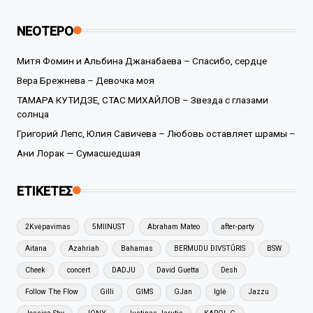
ΝΕΟΤΕΡΟ
Митя Фомин и Альбина Джанабаева – Спасибо, сердце
Вера Брежнева – Девочка моя
ТАМАРА КУТИДЗЕ, СТАС МИХАЙЛОВ – Звезда с глазами
солнца
Григорий Лепс, Юлия Савичева – Любовь оставляет шрамы –
Ани Лорак — Сумасшедшая
ΕΤΙΚΕΤΕΣ
2Kvėpavimas
5MIINUST
Abraham Mateo
after-party
Aitana
Azahriah
Bahamas
BERMUDU DIVSTŪRIS
BSW
Cheek
concert
DADJU
David Guetta
Desh
Follow The Flow
Gilli
GIMS
GJan
Iglė
Jazzu