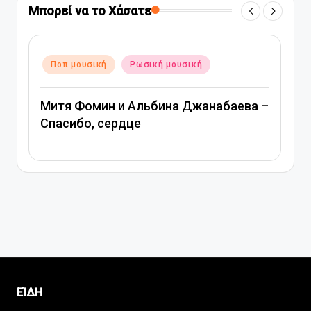
Μπορεί να το Χάσατε
Αναρτήθηκε
Ποπ μουσική
Ρωσική μουσική
σε
Вера Брежнева – Девочка моя
ΕΊΔΗ