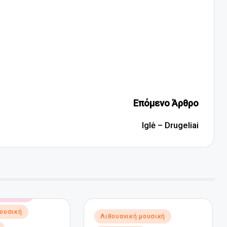
Επόμενο Άρθρο
Iglė – Drugeliai
 μουσική
μουσική
Αναρτήθηκε
Λιθουανική μουσική
σε