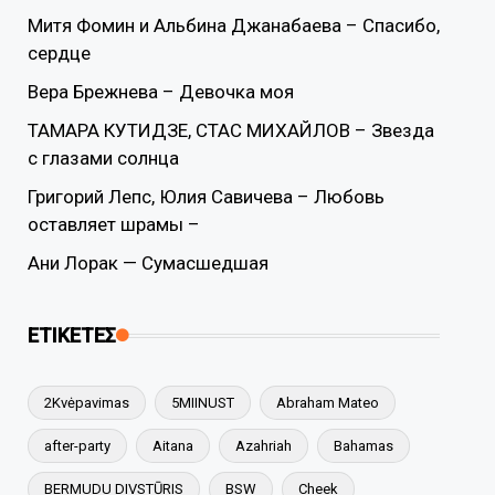
Митя Фомин и Альбина Джанабаева – Спасибо,
сердце
Вера Брежнева – Девочка моя
ТАМАРА КУТИДЗЕ, СТАС МИХАЙЛОВ – Звезда
с глазами солнца
Григорий Лепс, Юлия Савичева – Любовь
оставляет шрамы –
Ани Лорак — Сумасшедшая
ΕΤΙΚΕΤΕΣ
2Kvėpavimas
5MIINUST
Abraham Mateo
after-party
Aitana
Azahriah
Bahamas
BERMUDU DIVSTŪRIS
BSW
Cheek