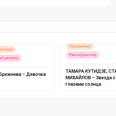
Αναρτήθηκε
Αναρτήθη
Ποπ μουσική
Ποπ μο
σε
σε
Ρωσική μουσική
Ρωσική 
ТАМАРА КУТИДЗЕ, СТАС
Григори
а
МИХАЙЛОВ – Звезда с
Савиче
глазами солнца
оставл