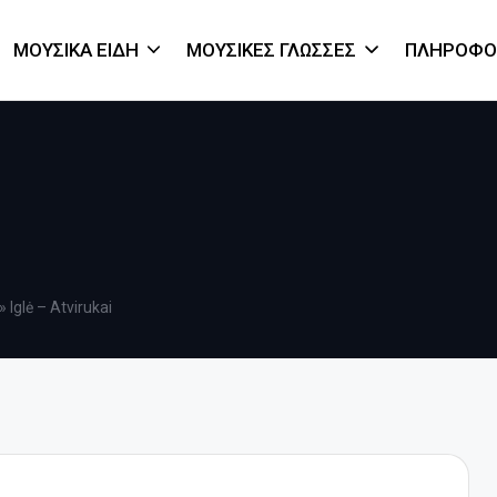
ΜΟΥΣΙΚΆ ΕΊΔΗ
ΜΟΥΣΙΚΈΣ ΓΛΏΣΣΕΣ
ΠΛΗΡΟΦΟ
»
Iglė – Atvirukai