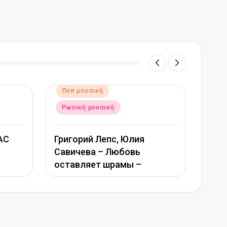
κε
υσική
Αναρτήθηκε
Ποπ μουσική
μουσική
σε
Ρωσική μουσική
й Лепс, Юлия
ва – Любовь
Ани Лорак — Сумасшед
яет шрамы –