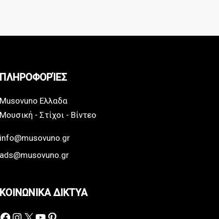
ΠΛΗΡΟΦΟΡΊΕΣ
Musovuno Ελλαδα
Μουσική - Στίχοι - Βίντεο
info@musovuno.gr
ads@musovuno.gr
ΚΟΙΝΩΝΙΚΑ ΔΙΚΤΥΑ
Facebook
Instagram
X
YouTube
Pinterest