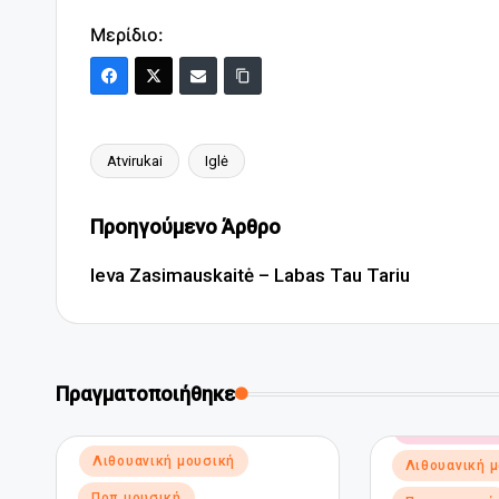
Μερίδιο:
Atvirukai
Iglė
Ετικέτες:
Πλοήγηση
Προηγούμενο Άρθρο
δημοσιεύσεων
Ieva Zasimauskaitė – Labas Tau Tariu
Πραγματοποιήθηκε
Αναρτήθηκε
Ηλεκτρονική
σε
Αναρτήθηκε
Λιθουανική μουσική
Λιθουανική 
σε
Ποπ μουσική