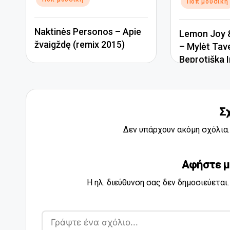
Ποπ μουσική
Naktinės Personos – Apie
Lemon Joy &
žvaigždę (remix 2015)
– Mylėt Tav
Beprotiška I
Σ
Δεν υπάρχουν ακόμη σχόλια. 
Αφήστε μ
Η ηλ. διεύθυνση σας δεν δημοσιεύεται.