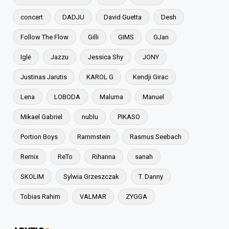
concert
DADJU
David Guetta
Desh
Follow The Flow
Gilli
GIMS
GJan
Iglė
Jazzu
Jessica Shy
JONY
Justinas Jarutis
KAROL G
Kendji Girac
Lena
LOBODA
Maluma
Manuel
Mikael Gabriel
nublu
PIKASO
Portion Boys
Rammstein
Rasmus Seebach
Remix
ReTo
Rihanna
sanah
SKOLIM
Sylwia Grzeszczak
T. Danny
Tobias Rahim
VALMAR
ZYGGA