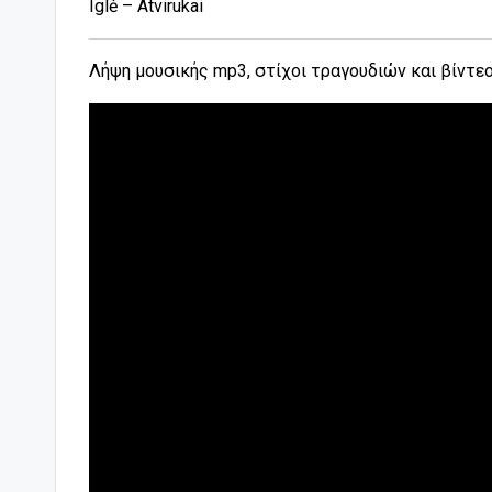
Iglė – Atvirukai
Λήψη μουσικής mp3, στίχοι τραγουδιών και βίντε