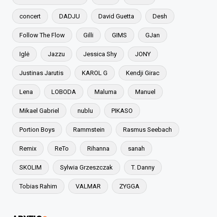
concert
DADJU
David Guetta
Desh
Follow The Flow
Gilli
GIMS
GJan
Iglė
Jazzu
Jessica Shy
JONY
Justinas Jarutis
KAROL G
Kendji Girac
Lena
LOBODA
Maluma
Manuel
Mikael Gabriel
nublu
PIKASO
Portion Boys
Rammstein
Rasmus Seebach
Remix
ReTo
Rihanna
sanah
SKOLIM
Sylwia Grzeszczak
T. Danny
Tobias Rahim
VALMAR
ZYGGA