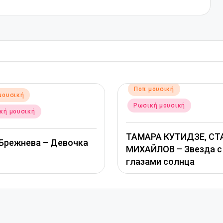
Αναρτήθηκε
Αναρτήθηκε
Ποπ μουσική
Ποπ μουσική
σε
σε
Ρωσική μουσική
Ρωσική μουσική
ТАМАРА КУТИДЗЕ, СТАС
Григорий Лепс, 
МИХАЙЛОВ – Звезда с
Савичева – Любо
глазами солнца
оставляет шрам