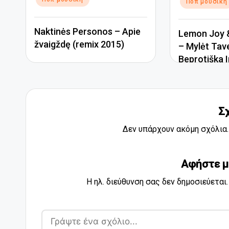
Ποπ μουσική
Naktinės Personos – Apie
Lemon Joy &
žvaigždę (remix 2015)
– Mylėt Tav
Beprotiška I
Σ
Δεν υπάρχουν ακόμη σχόλια. 
Αφήστε μ
Η ηλ. διεύθυνση σας δεν δημοσιεύεται.