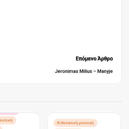
Επόμενο Άρθρο
Jeronimas Milius – Manyje
 μουσική
μουσική
Αναρτήθηκε
Λιθουανική μουσική
σε