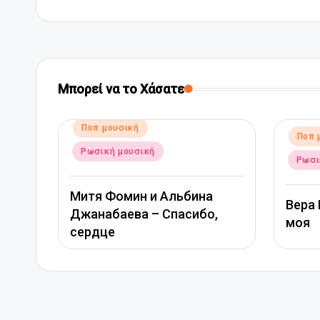
Μπορεί να το Χάσατε
Αναρτήθηκε
Ποπ μουσική
σε
Ρωσική μουσική
ьбина
Вера Брежнева – Девочка
сибо,
моя