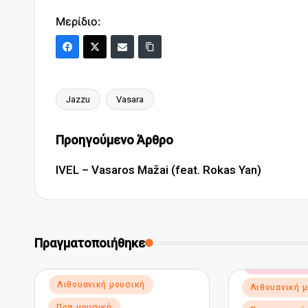
Μερίδιο:
Jazzu
Vasara
Ετικέτες:
Πλοήγηση
Προηγούμενο Άρθρο
δημοσιεύσεων
IVEL – Vasaros Mažai (feat. Rokas Yan)
Πραγματοποιήθηκε
Αναρτήθηκε
Ηλεκτρονική
σε
Αναρτήθηκε
Λιθουανική μουσική
Λιθουανική 
σε
Ποπ μουσική