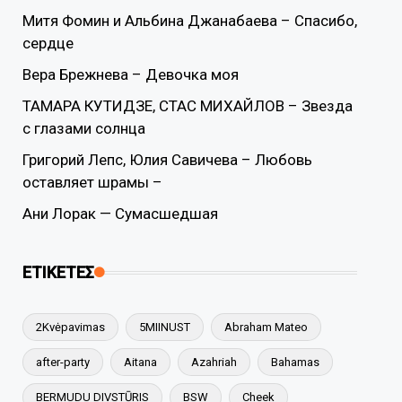
Митя Фомин и Альбина Джанабаева – Спасибо,
сердце
Вера Брежнева – Девочка моя
ТАМАРА КУТИДЗЕ, СТАС МИХАЙЛОВ – Звезда
с глазами солнца
Григорий Лепс, Юлия Савичева – Любовь
оставляет шрамы –
Ани Лорак — Сумасшедшая
ΕΤΙΚΕΤΕΣ
2Kvėpavimas
5MIINUST
Abraham Mateo
after-party
Aitana
Azahriah
Bahamas
BERMUDU DIVSTŪRIS
BSW
Cheek