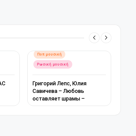
Αναρτήθηκε
Ποπ μουσική
σε
Ρωσική μουσική
Юлия
вь
Ани Лорак — Сумасшедшая
ы –