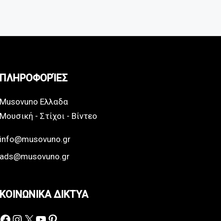
ΠΛΗΡΟΦΟΡΊΕΣ
Musovuno Ελλαδα
Μουσική - Στίχοι - Βίντεο
info@musovuno.gr
ads@musovuno.gr
ΚΟΙΝΩΝΙΚΑ ΔΙΚΤΥΑ
Facebook
Instagram
X
YouTube
Pinterest