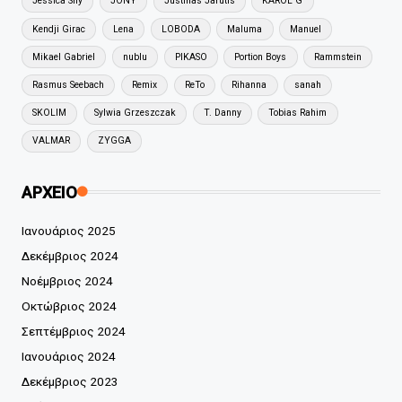
Jessica Shy
JONY
Justinas Jarutis
KAROL G
Kendji Girac
Lena
LOBODA
Maluma
Manuel
Mikael Gabriel
nublu
PIKASO
Portion Boys
Rammstein
Rasmus Seebach
Remix
ReTo
Rihanna
sanah
SKOLIM
Sylwia Grzeszczak
T. Danny
Tobias Rahim
VALMAR
ZYGGA
ΑΡΧΕΙΟ
Ιανουάριος 2025
Δεκέμβριος 2024
Νοέμβριος 2024
Οκτώβριος 2024
Σεπτέμβριος 2024
Ιανουάριος 2024
Δεκέμβριος 2023