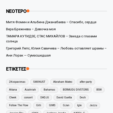
ΝΕΟΤΕΡΟ
Митя Фомин и Альбина Джанабаева – Спасибо, сердце
Вера Брежнева – Девочка моя
ТАМАРА КУТИДЗЕ, СТАС МИХАЙЛОВ – Звезда с глазами
солнца
Григорий Лепс, Юлия Савичева – Любовь оставляет шрамы –
Ани Лорак — Сумасшедшая
ΕΤΙΚΕΤΕΣ
2Kvėpavimas
5MIINUST
Abraham Mateo
after-party
Aitana
Azahriah
Bahamas
BERMUDU DIVSTŪRIS
BSW
Cheek
concert
DADJU
David Guetta
Desh
Follow The Flow
Gilli
GIMS
GJan
Iglė
Jazzu