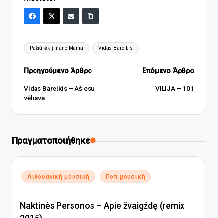
Ετικέτες:
Pažiūrėk į mane Mama
Vidas Bareikis
Πλοήγηση
Προηγούμενο Άρθρο
Επόμενο Άρθρο
δημοσιεύσεων
Vidas Bareikis – Aš esu
VILIJA – 101
vėliava
Πραγματοποιήθηκε
Αναρτήθηκε
Λιθουανική μουσική
Ποπ μουσική
σε
Naktinės Personos – Apie žvaigždę (remix
2015)